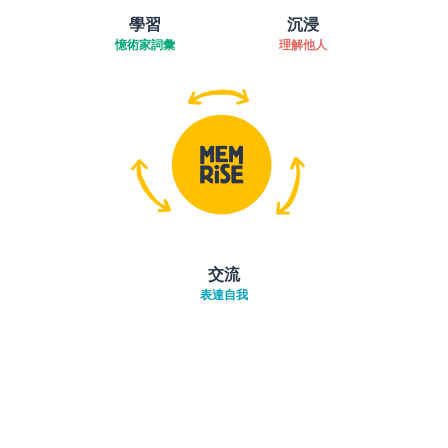
學習
沉浸
憶術家詞彙
理解他人
交流
表達自我
下載App
App Store
下載
Google