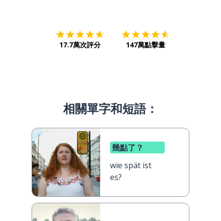
下載App
App Store
下載
Google
17.7萬次評分
147萬點擊量
相關單字和短語：
幾點了？
wie spät ist
es?