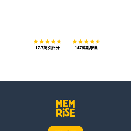
下載App
App Store
下載
Google
17.7萬次評分
147萬點擊量