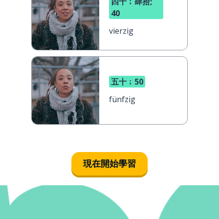
四十﹔肆拾;
40
vierzig
五十﹔50
fünfzig
現在開始學習