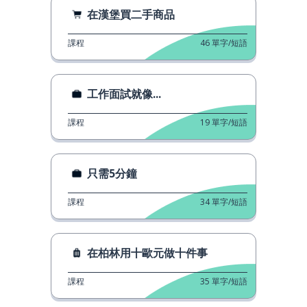
在漢堡買二手商品
課程
46
單字/短語
工作面試就像...
課程
19
單字/短語
只需5分鐘
課程
34
單字/短語
在柏林用十歐元做十件事
課程
35
單字/短語