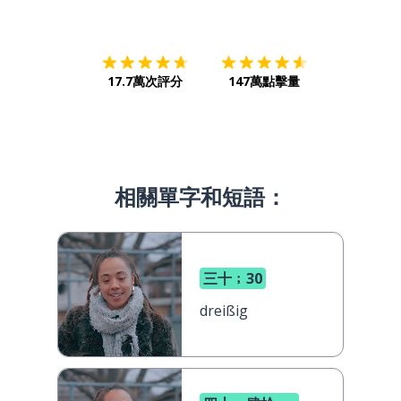
下載App
App Store
下載
Google
17.7萬次評分
147萬點擊量
相關單字和短語：
三十﹔30
dreißig