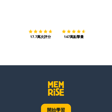
下載App
App Store
下載
Google
17.7萬次評分
147萬點擊量
開始學習