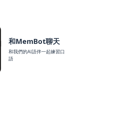
和MemBot聊天
和我們的AI語伴一起練習口
語