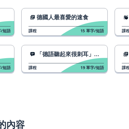
德國人最喜愛的速食
/短語
課程
15
單字/短語
課
「德語聽起來很刺耳」是真的嗎？
/短語
課程
19
單字/短語
課
的內容