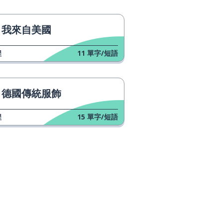
我來自美國
程
11
單字/短語
德國傳統服飾
程
15
單字/短語