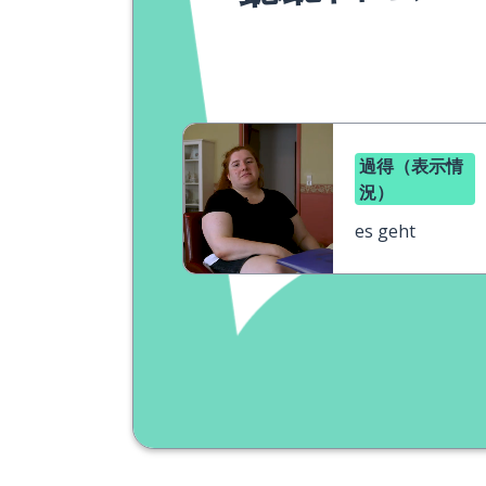
過得（表示情
況）
es geht