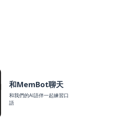
和MemBot聊天
和我們的AI語伴一起練習口
語