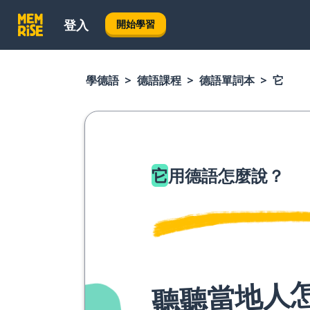
登入
開始學習
學德語
德語課程
德語單詞本
它
它
用德語怎麼說？
聽聽當地人