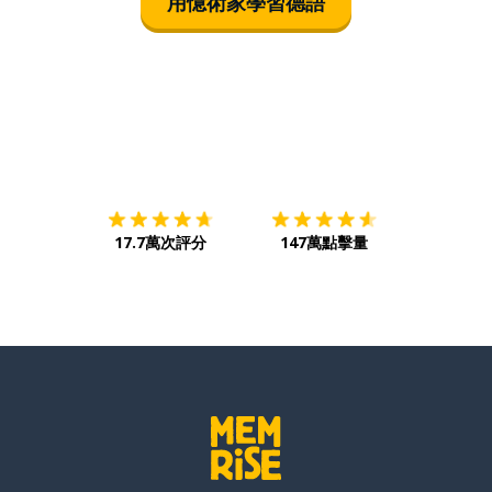
用憶術家學習德語
下載App
App Store
下載
Google
17.7萬次評分
147萬點擊量