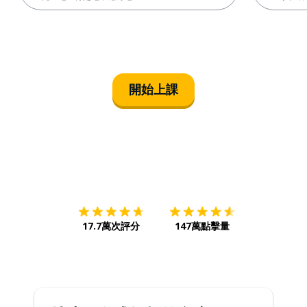
開始上課
下載App
App Store
下載
Google
17.7萬次評分
147萬點擊量