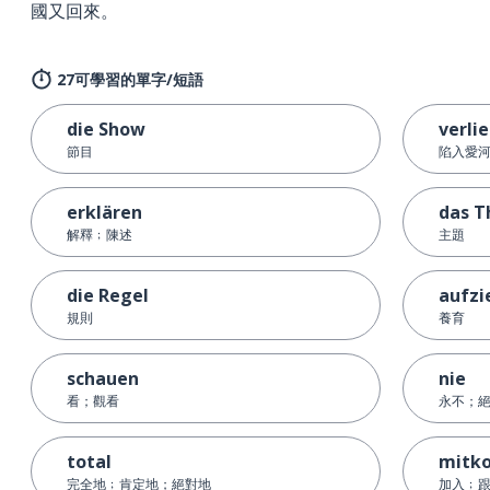
國又回來。
27可學習的單字/短語
die Show
verli
節目
陷入愛
erklären
das 
解釋﹔陳述
主題
die Regel
aufzi
規則
養育
schauen
nie
看；觀看
永不；
total
mitk
完全地﹔肯定地；絕對地
加入﹔跟.