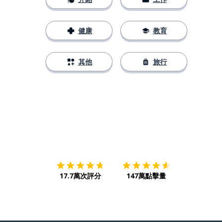
健康
教育
其他
旅行
下載App
App Store
下載
Google
17.7萬次評分
147萬點擊量