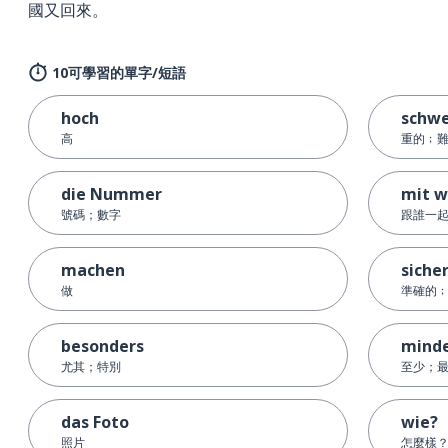
國又回來。
10可學習的單字/短語
hoch
schw
高
重的﹔
die Nummer
mit 
號碼；數字
跟誰一
machen
siche
做
準確的
besonders
mind
尤其；特別
至少；
das Foto
wie?
照片
怎麼樣