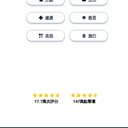
健康
教育
其他
旅行
下載App
App Store
下載
Google
17.7萬次評分
147萬點擊量