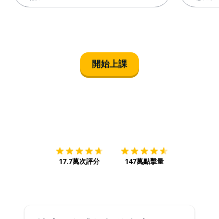
開始上課
下載App
App Store
下載
Google
17.7萬次評分
147萬點擊量