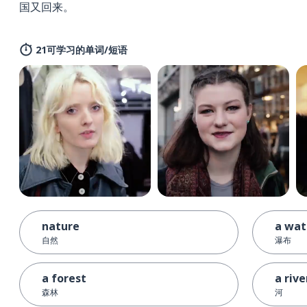
国又回来。
21可学习的单词/短语
nature
a wat
自然
瀑布
a forest
a rive
森林
河