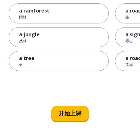
a rainforest
a roa
雨林
路
a jungle
a sig
丛林
标志
a tree
a roa
树
路标
开始上课