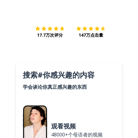
下载App
App Store
下载
Google
17.7万次评分
147万点击量
搜索#你感兴趣的内容
学会谈论你真正感兴趣的东西
观看视频
48000+个母语者的视频