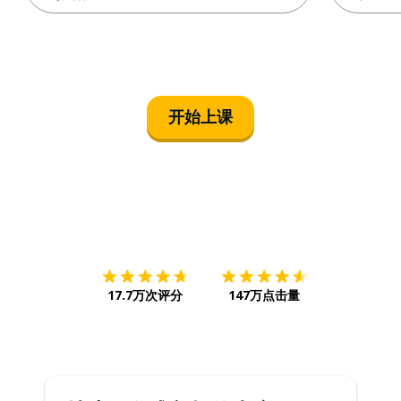
开始上课
下载App
App Store
下载
Google
17.7万次评分
147万点击量