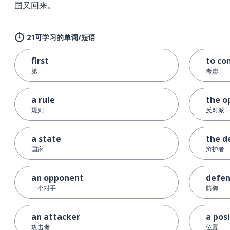
国又回来。
21可学习的单词/短语
first
to co
第一
考虑
a rule
the o
规则
反对派
a state
the d
国家
辩护者
an opponent
defen
一个对手
防御
an attacker
a pos
攻击者
位置