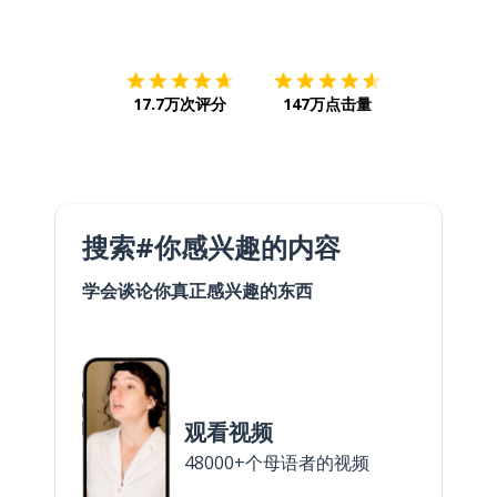
下载App
App Store
下载
Google
17.7万次评分
147万点击量
搜索#你感兴趣的内容
学会谈论你真正感兴趣的东西
观看视频
48000+个母语者的视频