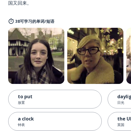
国又回来。
38可学习的单词/短语
to put
dayli
放置
日光
a clock
the U
钟表
英国