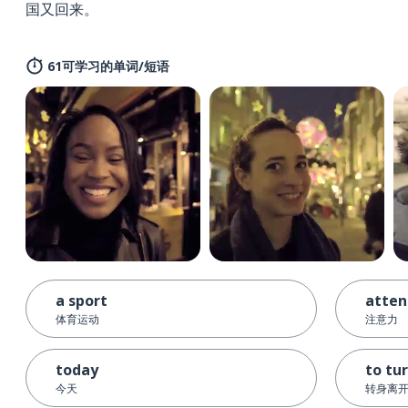
国又回来。
61可学习的单词/短语
a sport
atten
体育运动
注意力
today
to tu
今天
转身离