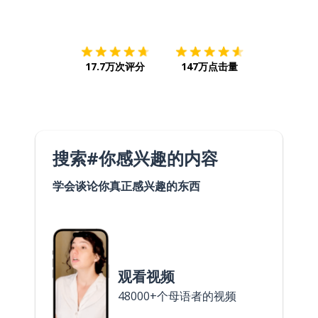
下载App
App Store
下载
Google
17.7万次评分
147万点击量
搜索#你感兴趣的内容
学会谈论你真正感兴趣的东西
观看视频
48000+个母语者的视频