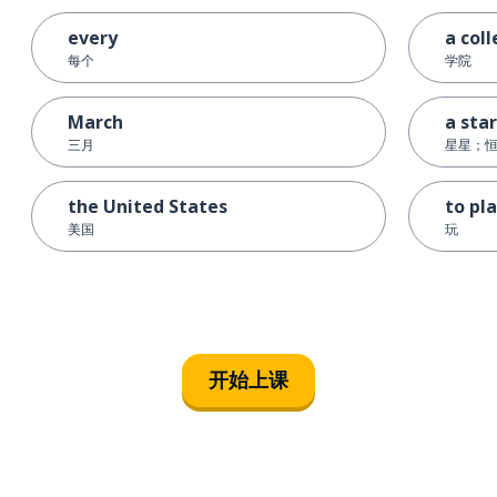
every
a col
每个
学院
March
a star
三月
星星；
the United States
to pl
美国
玩
开始上课