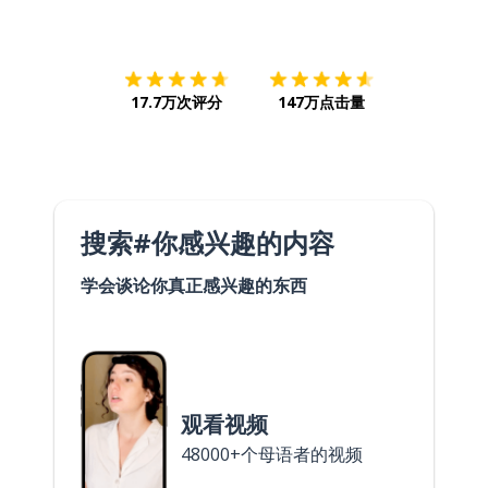
下载App
App Store
下载
Google
17.7万次评分
147万点击量
搜索#你感兴趣的内容
学会谈论你真正感兴趣的东西
观看视频
48000+个母语者的视频