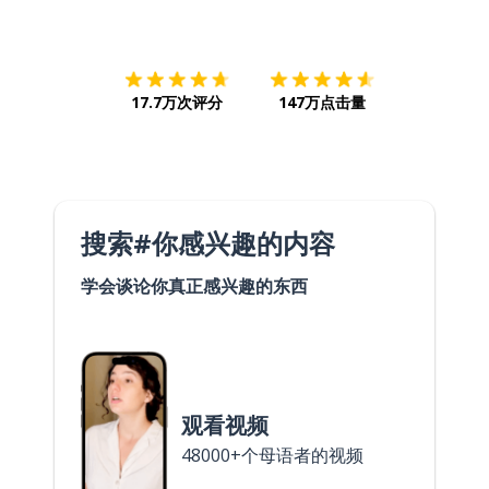
下载App
App Store
下载
Google
17.7万次评分
147万点击量
搜索#你感兴趣的内容
学会谈论你真正感兴趣的东西
观看视频
48000+个母语者的视频