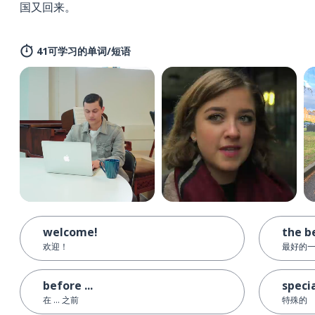
国又回来。
41可学习的单词/短语
welcome!
the b
欢迎！
最好的
before ...
speci
在 ... 之前
特殊的