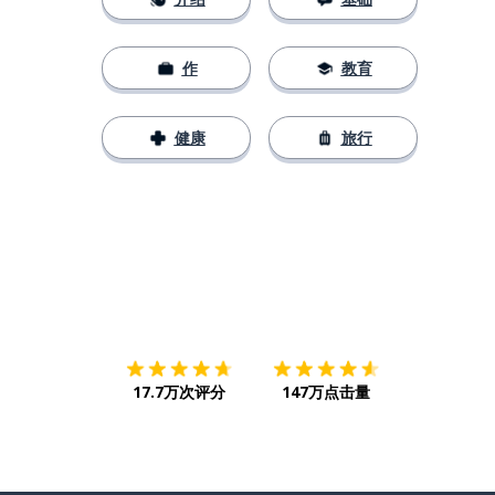
作
教育
健康
旅行
下载App
App Store
下载
Google
17.7万次评分
147万点击量