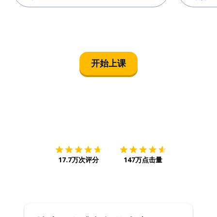
开始上课
下载App
App Store
下载
Google
17.7万次评分
147万点击量