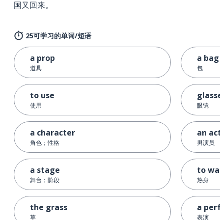
国又回来。
25可学习的单词/短语
a prop
a bag
道具
包
to use
glass
使用
眼镜
a character
an ac
角色；性格
男演员
a stage
to wa
舞台；阶段
热身
the grass
a per
草
表演