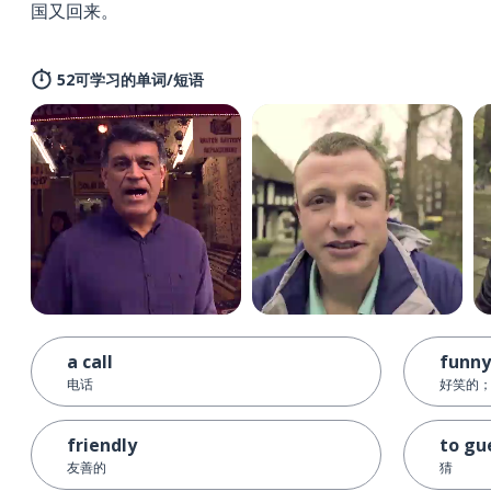
国又回来。
52可学习的单词/短语
a call
funny
电话
好笑的
friendly
to gu
友善的
猜