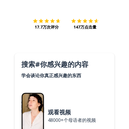
下载App
App Store
下载
Google
17.7万次评分
147万点击量
搜索#你感兴趣的内容
学会谈论你真正感兴趣的东西
观看视频
48000+个母语者的视频