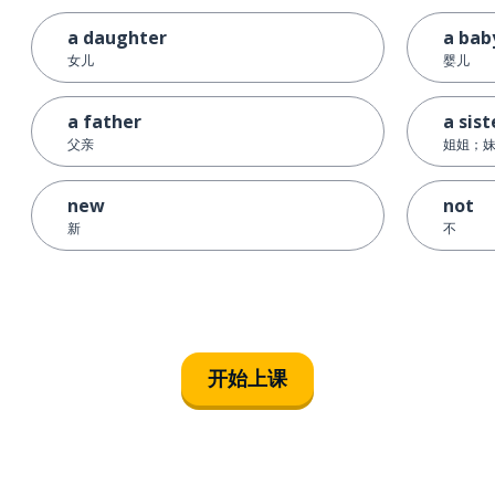
a daughter
a bab
女儿
婴儿
a father
a sist
父亲
姐姐；
new
not
新
不
开始上课