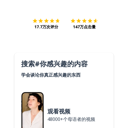
下载App
App Store
下载
Google
17.7万次评分
147万点击量
搜索#你感兴趣的内容
学会谈论你真正感兴趣的东西
观看视频
48000+个母语者的视频