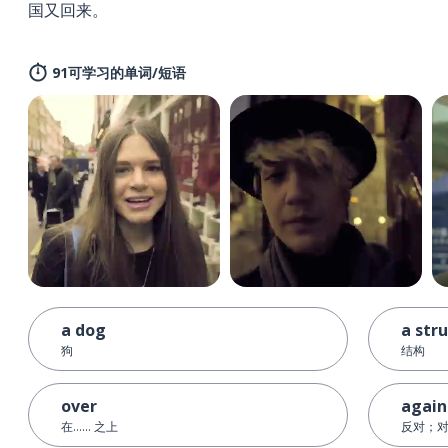
国又回来。
91可学习的单词/短语
a dog
a str
狗
结构
over
again
在…… 之上
反对；