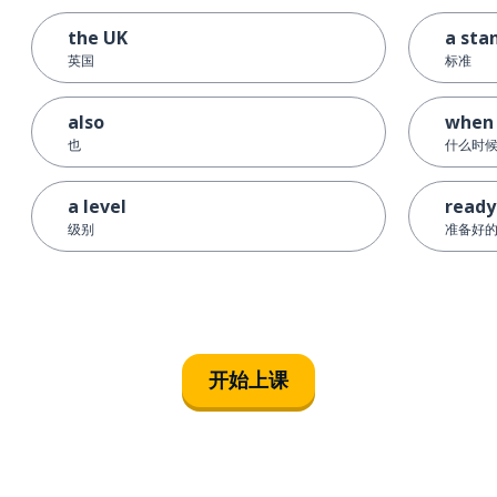
the UK
a sta
英国
标准
also
when
也
什么时候
a level
ready
级别
准备好
开始上课