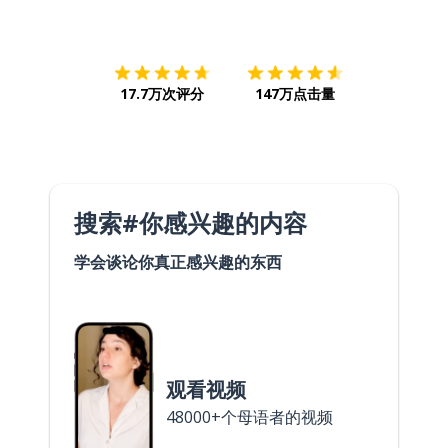
下载App
App Store
下载
Google
17.7万次评分
147万点击量
搜索#你感兴趣的内容
学会谈论你真正感兴趣的东西
观看视频
48000+个母语者的视频