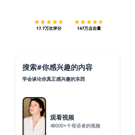
下载App
App Store
下载
Google
17.7万次评分
147万点击量
搜索#你感兴趣的内容
学会谈论你真正感兴趣的东西
观看视频
48000+个母语者的视频