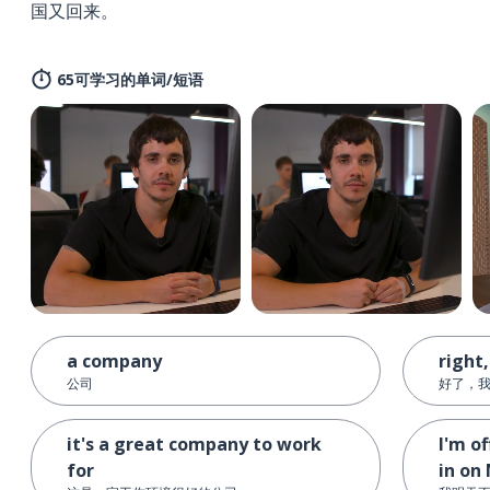
国又回来。
65可学习的单词/短语
a company
right,
公司
好了，
it's a great company to work
I'm o
for
in on