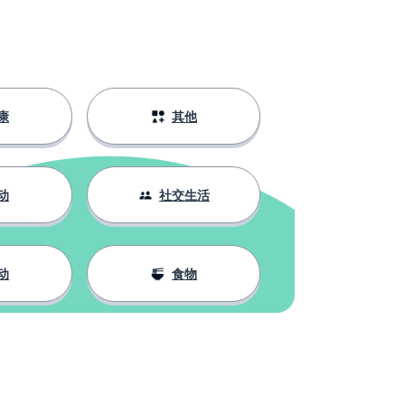
康
其他
动
社交生活
动
食物