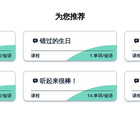
为您推荐
错过的生日
/短语
课程
1
单词/短语
课
听起来很棒！
/短语
课程
14
单词/短语
课