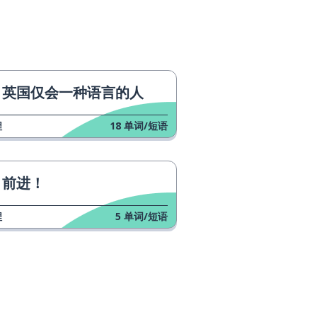
英国仅会一种语言的人
程
18
单词/短语
前进！
程
5
单词/短语