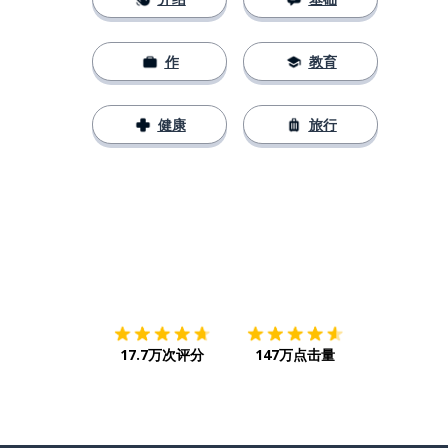
作
教育
健康
旅行
下载App
App Store
下载
Google
17.7万次评分
147万点击量