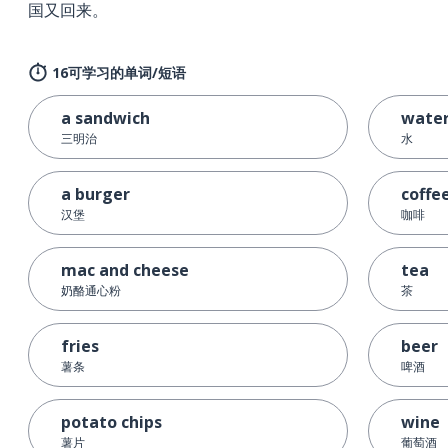
国又回来。
16可学习的单词/短语
a sandwich
wate
三明治
水
a burger
coffe
汉堡
咖啡
mac and cheese
tea
奶酪通心粉
茶
fries
beer
薯条
啤酒
potato chips
wine
薯片
葡萄酒