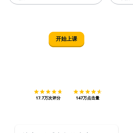
开始上课
下载App
App Store
下载
Google
17.7万次评分
147万点击量