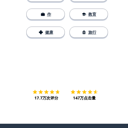
作
教育
健康
旅行
下载App
App Store
下载
Google
17.7万次评分
147万点击量