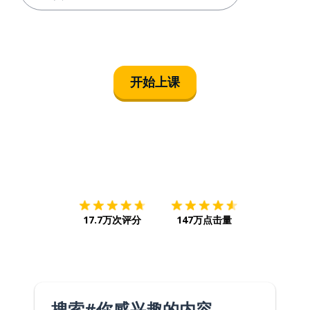
开始上课
下载App
App Store
下载
Google
17.7万次评分
147万点击量
搜索#你感兴趣的内容