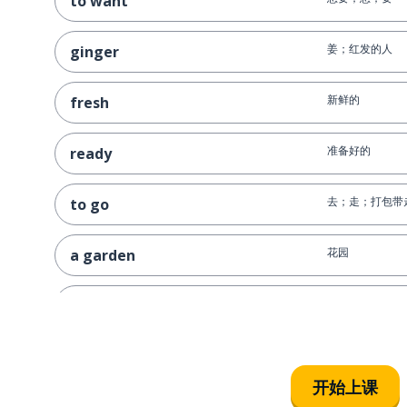
to want
姜；红发的人
ginger
新鲜的
fresh
准备好的
ready
去；走；打包带
to go
花园
a garden
视频
a video
为了你；给你的
for you
开始上课
所有的；全部的