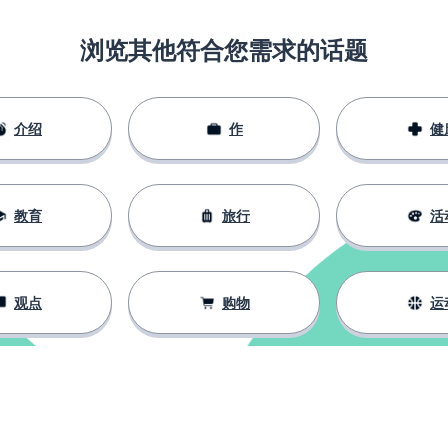
浏览其他符合您需求的话题
介绍
作
健
教育
旅行
活
观点
购物
运
名词前）