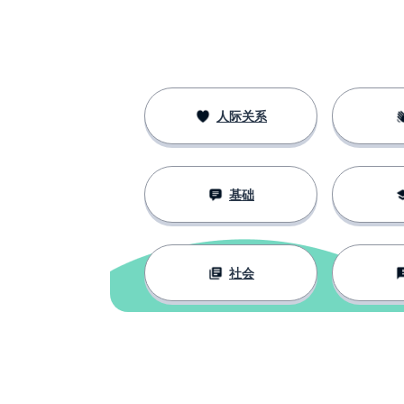
whole
全部的；整个的
entire
但是
but
人际关系
也
also
基础
这里
here
要紧；重要
to matter
社会
很多（在不可数
much
能够
able
正确的；右