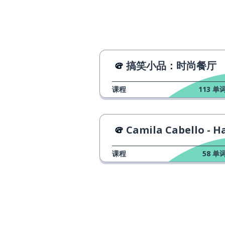
probably
天；日
a day
发生
to happen
搞笑小品：时尚餐厅
变得；得到
to get
课程
113
单词
种植；成长；变
to grow
Camila Cabello - Hava
植物
a plant
课程
58
单词
认为；想
to think
公正的；恰恰；
just
完整的