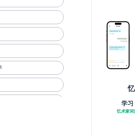
走
忆
学习
忆术家词