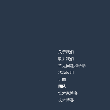
even
更多
more
结束
to end
尝试；试图
to try
关于我们
猜；猜测
to guess
联系我们
常见问题和帮助
坚持；保存；保
to keep
移动应用
订阅
在一起；共同
together
团队
忆术家博客
因为；由于
because
技术博客
友好的；美好的