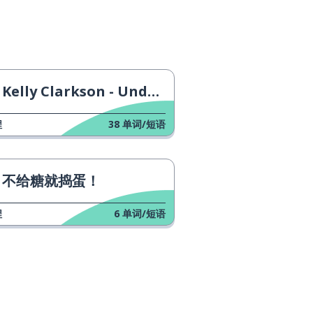
Kelly Clarkson - Underneath the Tree
程
38
单词/短语
不给糖就捣蛋！
程
6
单词/短语