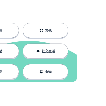
康
其他
动
社交生活
动
食物