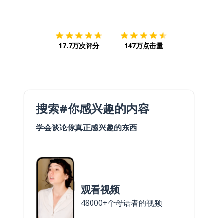
下载App
App Store
下载
Google
17.7万次评分
147万点击量
搜索#你感兴趣的内容
学会谈论你真正感兴趣的东西
观看视频
48000+个母语者的视频