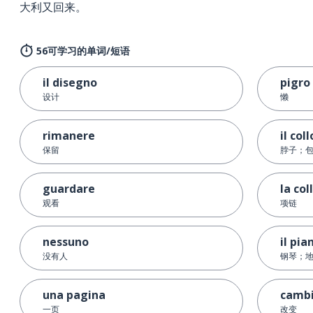
大利又回来。
56可学习的单词/短语
il disegno
pigro
设计
懒
rimanere
il coll
保留
脖子；
guardare
la col
观看
项链
nessuno
il pia
没有人
钢琴；
una pagina
camb
一页
改变