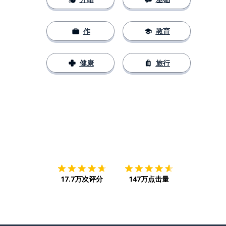
作
教育
健康
旅行
下载App
App Store
下载
Google
17.7万次评分
147万点击量