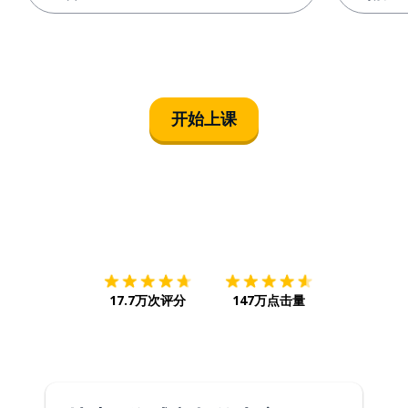
开始上课
下载App
App Store
下载
Google
17.7万次评分
147万点击量