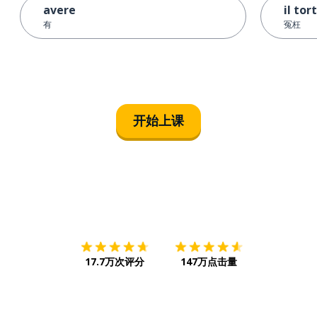
avere
il tor
有
冤枉
开始上课
下载App
App Store
下载
Google
17.7万次评分
147万点击量