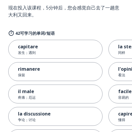
现在投入该课程，5分钟后，您会感觉自己去了一趟意
大利又回来。
42可学习的单词/短语
capitare
la st
发生；遇到
同样
rimanere
l'opi
保留
看法
il male
facile
疼痛；厄运
容易的
la discussione
capir
争论；讨论
懂得