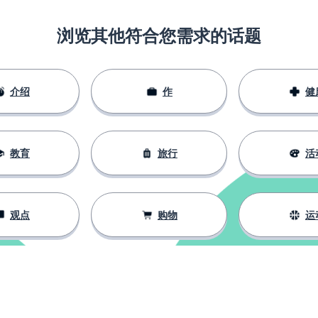
浏览其他符合您需求的话题
介绍
作
健
教育
旅行
活
观点
购物
运