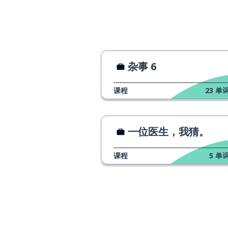
预测
prevedere
考虑
considerare
高度评价
avere una buona considerazione
杂事 6
di ...
课程
23
单词
一般的
generale
一位医生，我猜。
有能力的
capace
课程
5
单词
无能的
incapace
友好的
amichevole