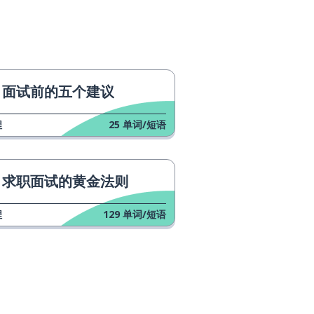
面试前的五个建议
程
25
单词/短语
求职面试的黄金法则
程
129
单词/短语