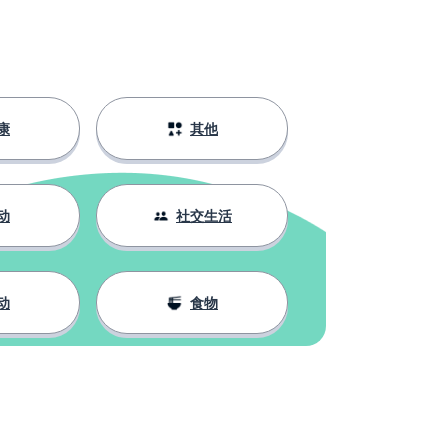
康
其他
动
社交生活
动
食物