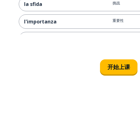
挑战
la sfida
重要性
l'importanza
工作面试
il colloquio
沟通
la comunicazione
开始上课
技巧
l'abilità
才能
l'attitudine
态度
l'atteggiamento
行为
il comportamento