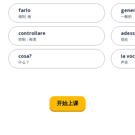
farlo
gener
做到; 做
一般的
controllare
adess
控制；检查
现在
cosa?
la vo
什么？
声音
开始上课