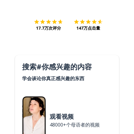
下载App
App Store
下载
Google
17.7万次评分
147万点击量
搜索#你感兴趣的内容
学会谈论你真正感兴趣的东西
观看视频
48000+个母语者的视频