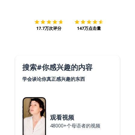
下载App
App Store
下载
Google
17.7万次评分
147万点击量
搜索#你感兴趣的内容
学会谈论你真正感兴趣的东西
观看视频
48000+个母语者的视频