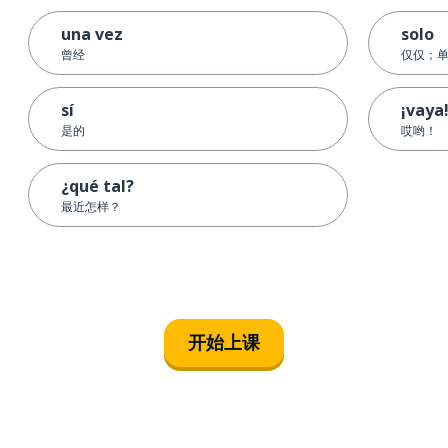
una vez
solo
曾经
仅仅；
sí
¡vaya
是的
哎哟！
¿qué tal?
最近怎样？
开始上课