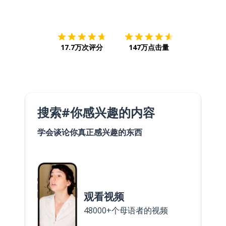
下载App
App Store
下载
Google
17.7万次评分
147万点击量
搜索#你感兴趣的内容
学会谈论你真正感兴趣的东西
观看视频
48000+个母语者的视频