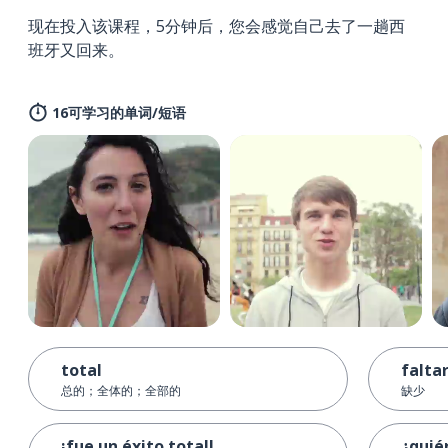
现在投入该课程，5分钟后，您会感觉自己去了一趟西
班牙又回来。
16可学习的单词/短语
total
falta
总的；全体的；全部的
缺少
¡fue un éxito total!
¿quié