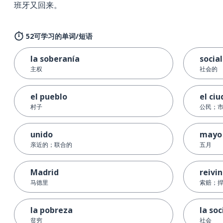
班牙又回来。
52可学习的单词/短语
la soberanía
social
主权
社会的
el pueblo
el ci
村子
公民；
unido
mayo
亲近的；联合的
五月
Madrid
reivin
马德里
索赔；
la pobreza
la so
贫穷
社会