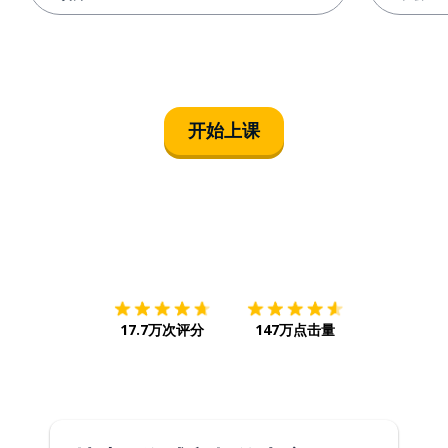
开始上课
下载App
App Store
下载
Google
17.7万次评分
147万点击量