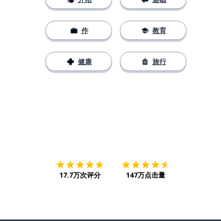
作
教育
健康
旅行
下载App
App Store
下载
Google
17.7万次评分
147万点击量