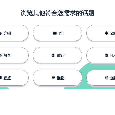
浏览其他符合您需求的话题
介绍
作
健
教育
旅行
活
观点
购物
运