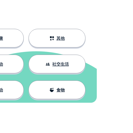
康
其他
动
社交生活
动
食物