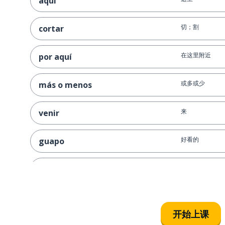
aquí
切；割
cortar
在这里附近
por aquí
或多或少
más o menos
来
venir
好看的
guapo
坐下
sentarse
开始上课