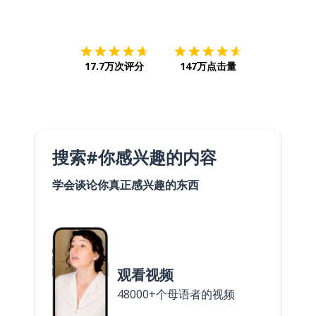
下载App
App Store
下载
Google
17.7万次评分
147万点击量
搜索#你感兴趣的内容
学会谈论你真正感兴趣的东西
观看视频
48000+个母语者的视频