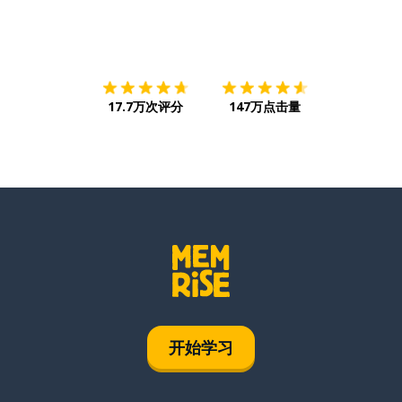
下载App
App Store
下载
Google
17.7万次评分
147万点击量
开始学习