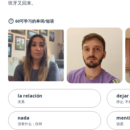
班牙又回来。
60可学习的单词/短语
la relación
dejar
关系
停止; 不
nada
menti
没有什么；任何
说谎