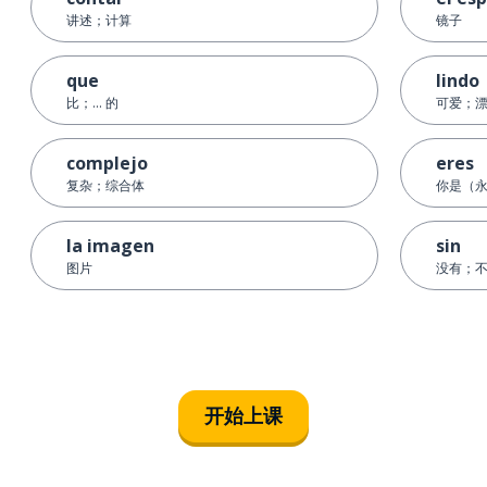
讲述；计算
镜子
que
lindo
比；... 的
可爱；
complejo
eres
复杂；综合体
你是（
la imagen
sin
图片
没有；
开始上课