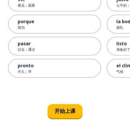
看见；观看
公平的
porque
la bo
因为
婚礼
pasar
listo
过去；通过
准备好
pronto
el cl
不久；早
气候
开始上课