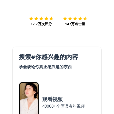
下载App
App Store
下载
Google
17.7万次评分
147万点击量
搜索#你感兴趣的内容
学会谈论你真正感兴趣的东西
观看视频
48000+个母语者的视频