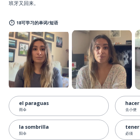
班牙又回来。
18可学习的单词/短语
el paraguas
hacer
雨伞
去小便
la sombrilla
tener
阳伞
必须