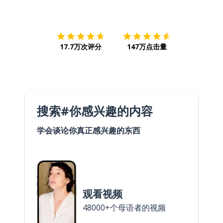
下载App
App Store
下载
Google
17.7万次评分
147万点击量
搜索#你感兴趣的内容
学会谈论你真正感兴趣的东西
观看视频
48000+个母语者的视频