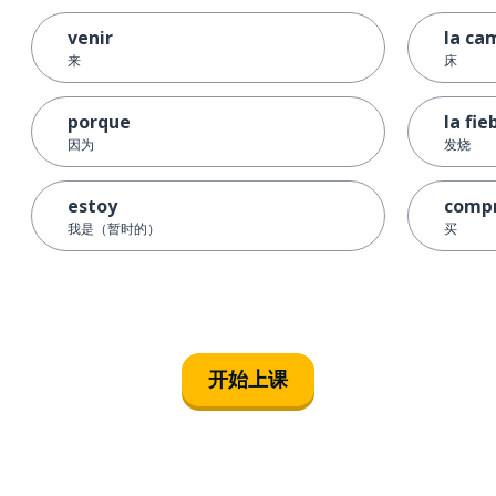
venir
la ca
来
床
porque
la fie
因为
发烧
estoy
comp
我是（暂时的）
买
开始上课