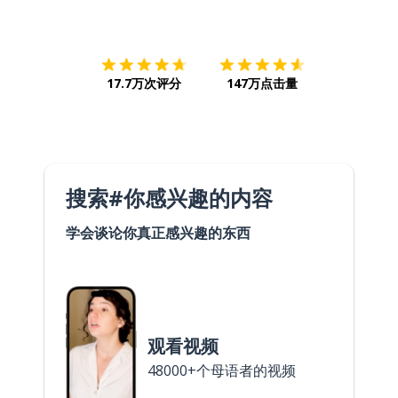
下载App
App Store
下载
Google
17.7万次评分
147万点击量
搜索#你感兴趣的内容
学会谈论你真正感兴趣的东西
观看视频
48000+个母语者的视频