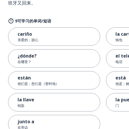
班牙又回来。
9可学习的单词/短语
cariño
la ca
亲爱的；甜心
钱包
¿dónde?
el te
在哪里？
电话
están
está
他们是；您们是（暂时地）
他是；她
la llave
la pu
钥匙
门
junto a
在旁边