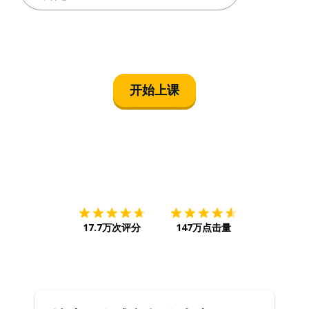
开始上课
下载App
App Store
下载
Google
17.7万次评分
147万点击量