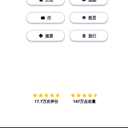
作
教育
健康
旅行
下载App
App Store
下载
Google
17.7万次评分
147万点击量