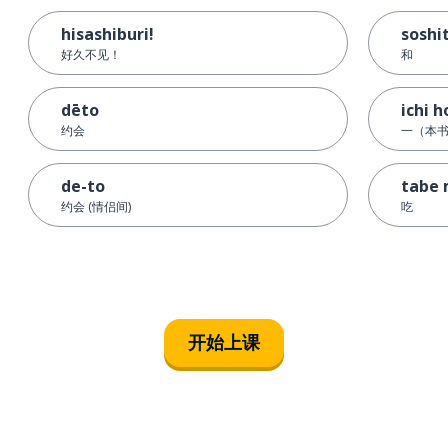
hisashiburi!
soshi
好久不见！
和
dēto
ichi h
约会
一（本
de-to
tabe
约会 (情侣间)
吃
开始上课