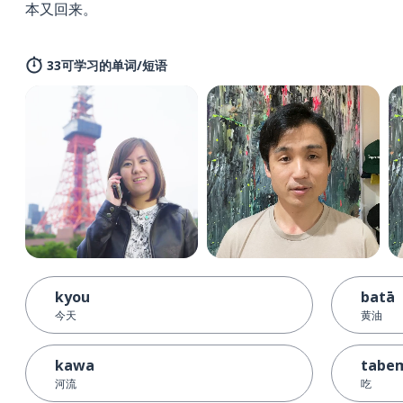
本又回来。
33可学习的单词/短语
kyou
batā
今天
黄油
kawa
tabe
河流
吃