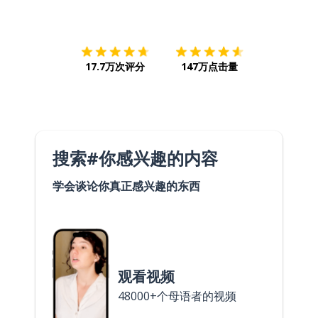
下载App
App Store
下载
Google
17.7万次评分
147万点击量
搜索#你感兴趣的内容
学会谈论你真正感兴趣的东西
观看视频
48000+个母语者的视频