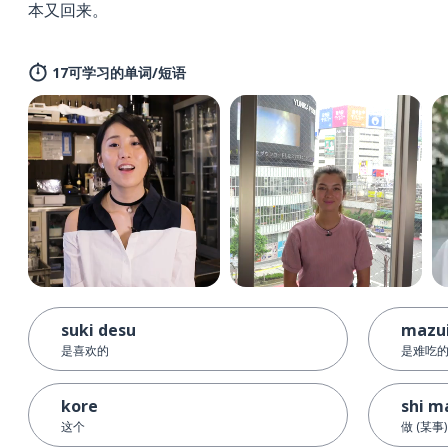
本又回来。
17可学习的单词/短语
suki desu
mazui
是喜欢的
是难吃
kore
shi m
这个
做 (某事)