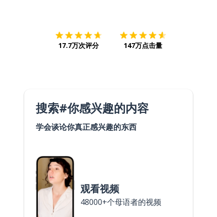
下载App
App Store
下载
Google
17.7万次评分
147万点击量
搜索#你感兴趣的内容
学会谈论你真正感兴趣的东西
观看视频
48000+个母语者的视频