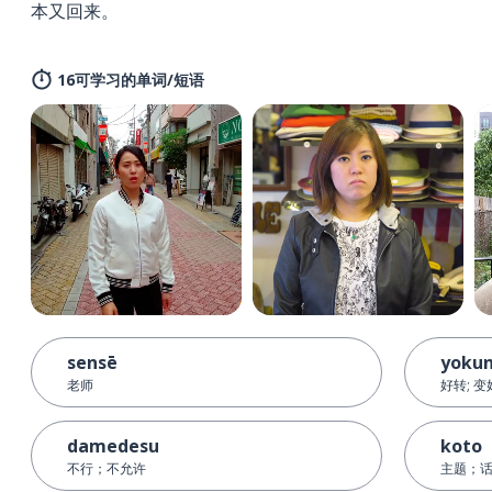
本又回来。
16可学习的单词/短语
sensē
yoku
老师
好转; 变
damedesu
koto
不行；不允许
主题；