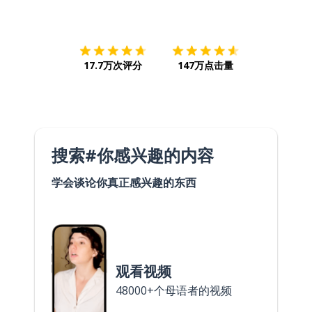
下载App
App Store
下载
Google
17.7万次评分
147万点击量
搜索#你感兴趣的内容
学会谈论你真正感兴趣的东西
观看视频
48000+个母语者的视频