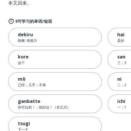
本又回来。
9可学习的单词/短语
dekiru
hai
能够; 有能力
是的
kore
san
这个
三；3
mō
ni
已经；几乎；不再
二；2
ganbatte
ichi
你可以的！；祝好运！（非正式）
一；1
tsugi
下一个