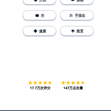
作
平假名
健康
教育
下载App
App Store
下载
Google
17.7万次评分
147万点击量