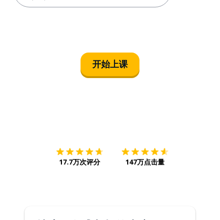
开始上课
下载App
App Store
下载
Google
17.7万次评分
147万点击量