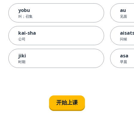
yobu
au
叫；召集
见面
kai-sha
aisat
公司
问候
jiki
asa
时期
早晨
开始上课