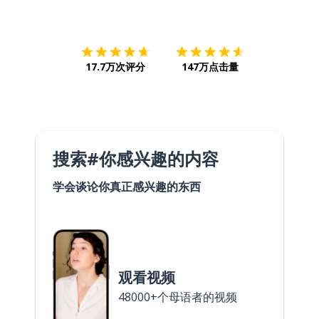
下载App
App Store
下载
Google
17.7万次评分
147万点击量
搜索#你感兴趣的内容
学会谈论你真正感兴趣的东西
观看视频
48000+个母语者的视频