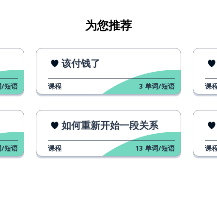
为您推荐
该付钱了
/短语
课程
3
单词/短语
课
如何重新开始一段关系
/短语
课程
13
单词/短语
课