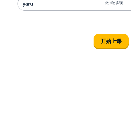
做; 给; 实现
yaru
开始上课