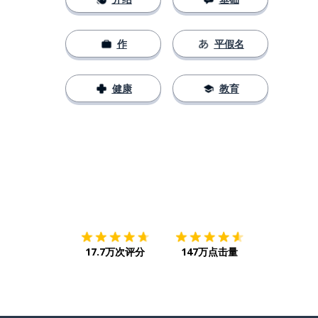
作
平假名
健康
教育
下载App
App Store
下载
Google
17.7万次评分
147万点击量