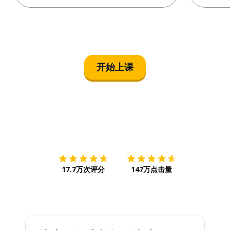
开始上课
下载App
App Store
下载
Google
17.7万次评分
147万点击量