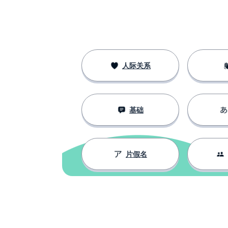
经理让选手快点
監督は選手を急がせます
别让我等！
私を待たせないでください
人际关系
把结果告诉经理
監督に結果を知らせます
基础
片假名