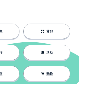
康
其他
行
活动
点
购物