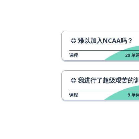
対
日本对南非
日本対南アフリカ
这是日本最大的
これは日本で一番大きいスタジアム
难以加入NCAA吗？
です
课程
20
单词
那犯规了！
あれはファールだ！
最受欢迎的运动
一番人気なスポーツは野球です
我进行了超级艰苦的训练
让某人做某事
〜[a]せます；させます
课程
9
单词
罚...下场
退場させます
罚他下场！（非
彼を退場させろ！