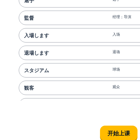
選手
经理；导演
監督
入场
入場します
退场
退場します
球场
スタジアム
观众
観客
犯规
ファール
比赛
試合
开始上课
世界杯