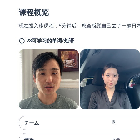
课程概览
现在投入该课程，5分钟后，您会感觉自己去了一趟日
28可学习的单词/短语
队
チーム
选手