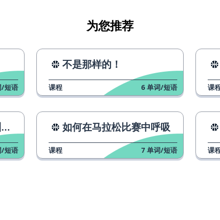
为您推荐
球场
不是那样的！
/短语
课程
6
单词/短语
课
是棒球
！
如何在马拉松比赛中呼吸
/短语
课程
7
单词/短语
课
正式）