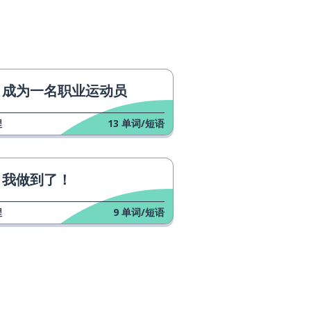
成为一名职业运动员
程
13
单词/短语
我做到了！
程
9
单词/短语