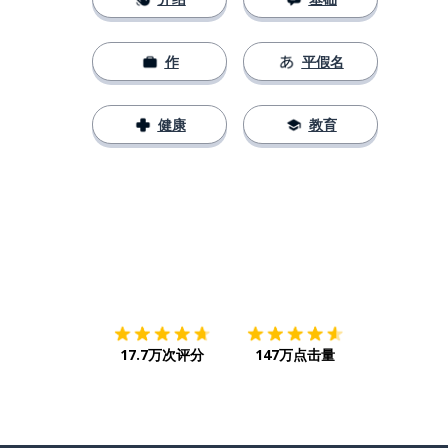
作
平假名
健康
教育
下载App
App Store
下载
Google
17.7万次评分
147万点击量