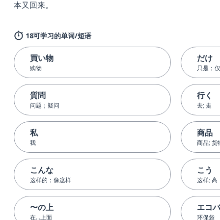
本又回来。
18可学习的单词/短语
買い物
だけ
购物
只是；
質問
行く
问题；疑问
去; 走
私
商品
我
商品; 货
こんな
こう
这样的；像这样
这样; 高
〜の上
エコ
在...上面
环保袋