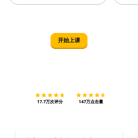
开始上课
下载App
App Store
下载
Google
17.7万次评分
147万点击量