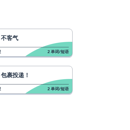
不客气
程
2
单词/短语
包裹投递！
程
2
单词/短语