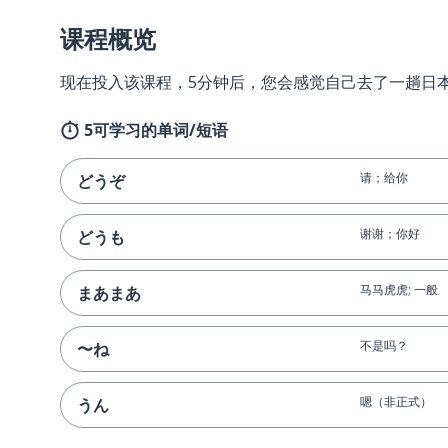
课程概览
现在投入该课程，5分钟后，您会感觉自己去了一趟日
5可学习的单词/短语
请；给你
どうぞ
谢谢；你好
どうも
马马虎虎; 一般
まあまあ
不是吗？
〜ね
嗯（非正式）
うん