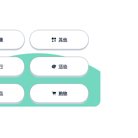
康
其他
行
活动
点
购物