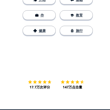
作
教育
健康
旅行
下载App
App Store
下载
Google
17.7万次评分
147万点击量