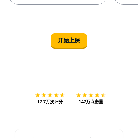
开始上课
下载App
App Store
下载
Google
17.7万次评分
147万点击量