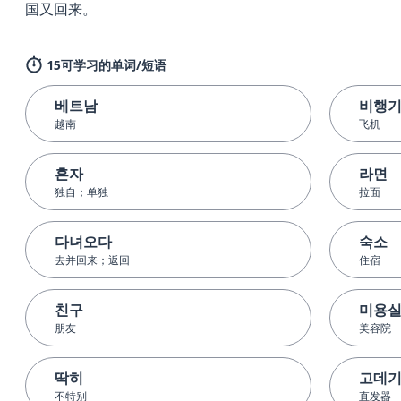
国又回来。
15可学习的单词/短语
베트남
비행
越南
飞机
혼자
라면
独自；单独
拉面
다녀오다
숙소
去并回来；返回
住宿
친구
미용
朋友
美容院
딱히
고데
不特别
直发器